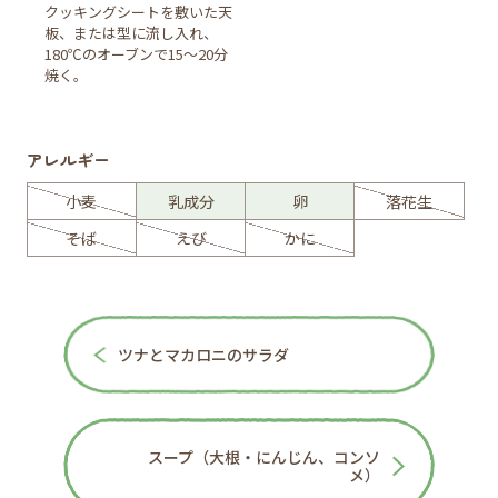
クッキングシートを敷いた天
板、または型に流し入れ、
180℃のオーブンで15～20分
焼く。
アレルギー
小麦
乳成分
卵
落花生
そば
えび
かに
ツナとマカロニのサラダ
スープ（大根・にんじん、コンソ
メ）