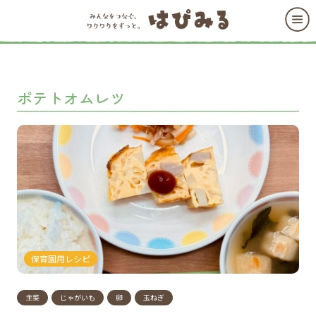
ポテトオムレツ
保育園用レシピ
主菜
じゃがいも
卵
玉ねぎ