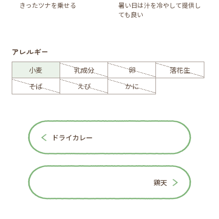
きったツナを乗せる
暑い日は汁を冷やして提供し
ても良い
アレルギー
小麦
乳成分
卵
落花生
そば
えび
かに
ドライカレー
鶏天