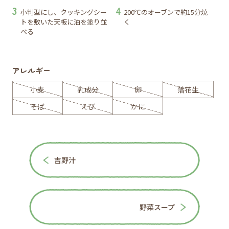
小判型にし、クッキングシー
200℃のオーブンで約15分焼
トを敷いた天板に油を塗り並
く
べる
アレルギー
小麦
乳成分
卵
落花生
そば
えび
かに
吉野汁
野菜スープ