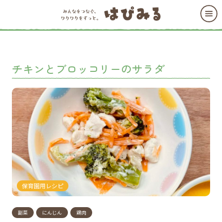
チキンとブロッコリーのサラダ
保育園用レシピ
副菜
にんじん
鶏肉