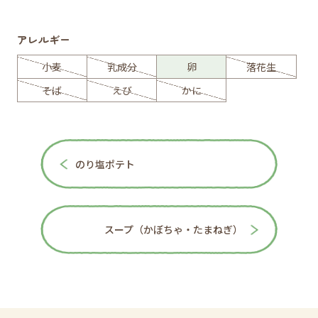
アレルギー
小麦
乳成分
卵
落花生
そば
えび
かに
のり塩ポテト
スープ（かぼちゃ・たまねぎ）