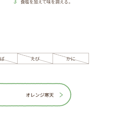
食塩を加えて味を調える。
ば
えび
かに
オレンジ寒天