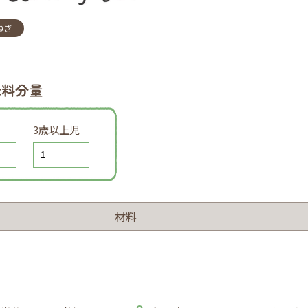
ねぎ
味料分量
3歳以上児
材料