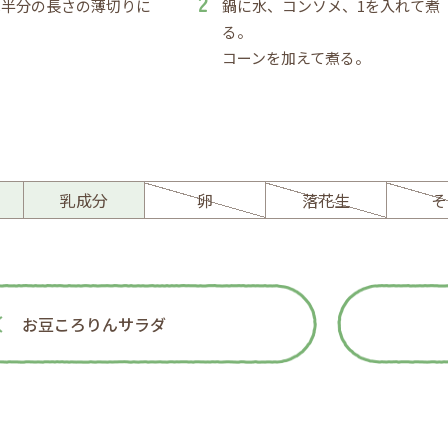
は半分の長さの薄切りに
鍋に水、コンソメ、1を入れて煮
る。
コーンを加えて煮る。
ー
乳成分
卵
落花生
そ
お豆ころりんサラダ