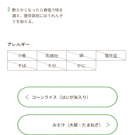
軟らかくなったら食塩で味を
調え、提供直前にほうれんそ
うを加える。
アレルギー
小麦
乳成分
卵
落花生
そば
えび
かに
コーンライス（はいが米入り）
みそ汁（大根・たまねぎ）