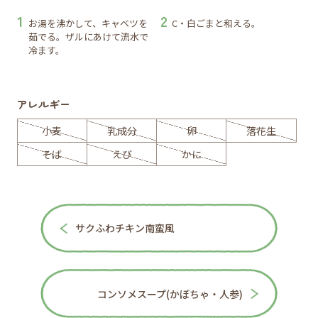
お湯を沸かして、キャベツを
C・白ごまと和える。
茹でる。ザルにあけて流水で
冷ます。
アレルギー
小麦
乳成分
卵
落花生
そば
えび
かに
サクふわチキン南蛮風
コンソメスープ(かぼちゃ・人参)