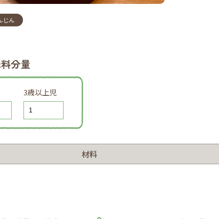
んじん
味料分量
3歳以上児
材料