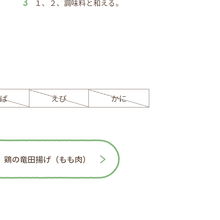
１、２、調味料と和える。
ば
えび
かに
鶏の竜田揚げ（もも肉）