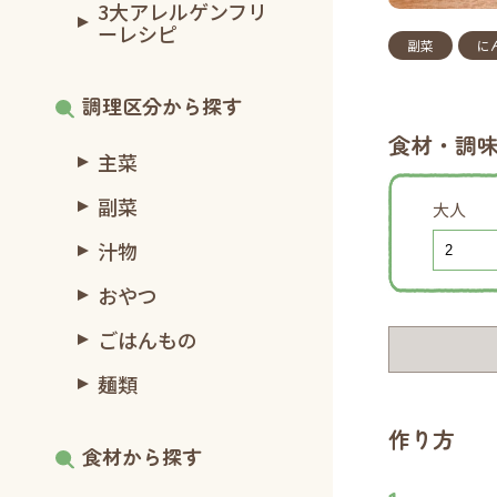
3大アレルゲンフリ
ーレシピ
副菜
に
調理区分から探す
食材・調
主菜
副菜
大人
汁物
おやつ
ごはんもの
麺類
作り方
食材から探す