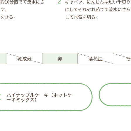
約10分茹でて流水にさ
キャベツ、にんじんは短い千切り
ます。
にしてそれぞれ茹でて流水にさら
油をきる。
して水気を切る。
ー
乳成分
卵
落花生
そ
パイナップルケーキ（ホットケ
ーキミックス）