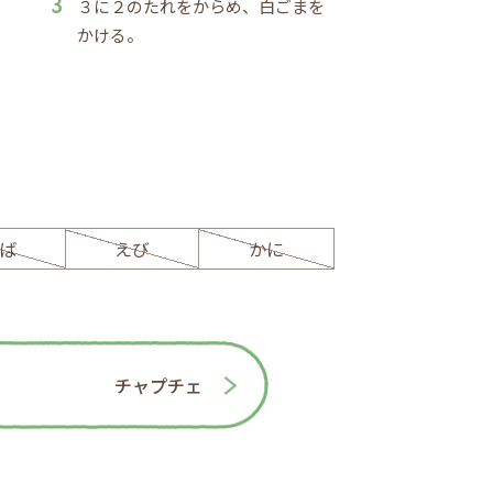
３に２のたれをからめ、白ごまを
かける。
ば
えび
かに
チャプチェ