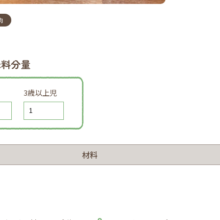
肉
味料分量
3歳以上児
材料