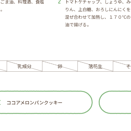
にごま油、料理酒、食塩
トマトケチャップ、しょうゆ、み
む。
りん、上白糖、おろしにんにくを
混ぜ合わせて加熱し、１７０℃の
油で揚げる。
ー
乳成分
卵
落花生
そ
ココアメロンパンクッキー