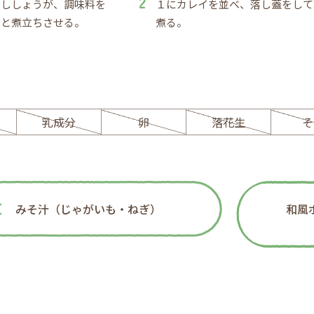
ろししょうが、調味料を
１にカレイを並べ、落し蓋をして
ひと煮立ちさせる。
煮る。
ー
乳成分
卵
落花生
そ
みそ汁（じゃがいも・ねぎ）
和風