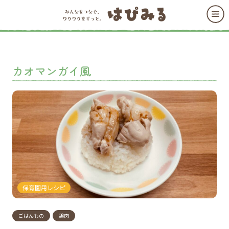
カオマンガイ風
保育園用レシピ
ごはんもの
鶏肉