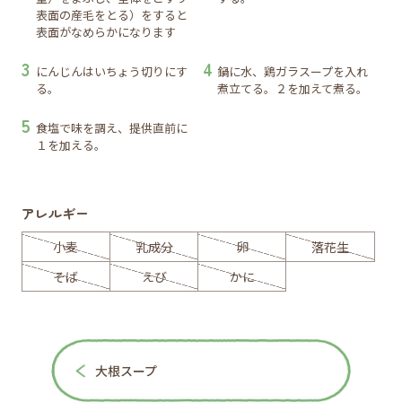
表面の産毛をとる）をすると
表面がなめらかになります
にんじんはいちょう切りにす
鍋に水、鶏ガラスープを入れ
る。
煮立てる。２を加えて煮る。
食塩で味を調え、提供直前に
１を加える。
アレルギー
小麦
乳成分
卵
落花生
そば
えび
かに
大根スープ