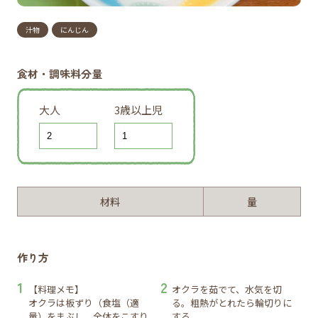
汁物
にんじん
食材・調味料分量
大人
3歳以上児
材料
量
作り方
【料理メモ】
オクラを茹でて、水気を切
オクラは板ずり（食塩（適
る。粗熱がとれたら輪切りに
量）をまぶし、全体をこすり
する。