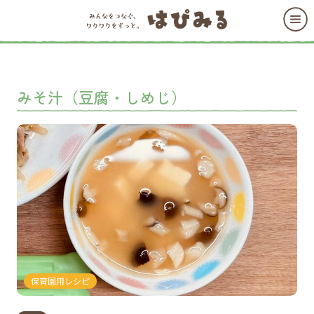
みそ汁（豆腐・しめじ）
保育園用レシピ