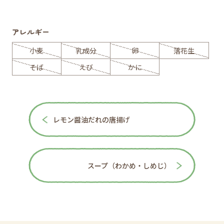
アレルギー
小麦
乳成分
卵
落花生
そば
えび
かに
レモン醤油だれの唐揚げ
スープ（わかめ・しめじ）