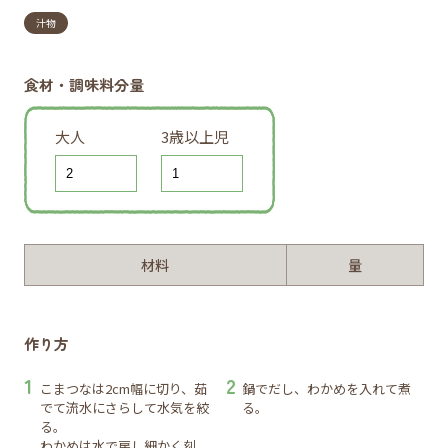
汁物
食材・調味料分量
大人
3歳以上児
材料
量
作り方
こまつなは2cm幅に切り、茹
鍋でだし、わかめを入れて煮
でて流水にさらして水気を絞
る。
る。
わかめは水で戻し細かく刻