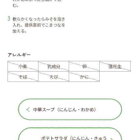
む。
軟らかくなったらみそを溶き
入れ、提供直前でこまつなを
加える。
アレルギー
小麦
乳成分
卵
落花生
そば
えび
かに
中華スープ（にんじん・わかめ）
ポテトサラダ（にんじん・きゅう