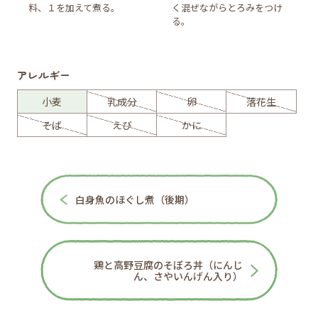
料、１を加えて煮る。
く混ぜながらとろみをつけ
る。
アレルギー
小麦
乳成分
卵
落花生
そば
えび
かに
白身魚のほぐし煮（後期）
鶏と高野豆腐のそぼろ丼（にんじ
ん、さやいんげん入り）