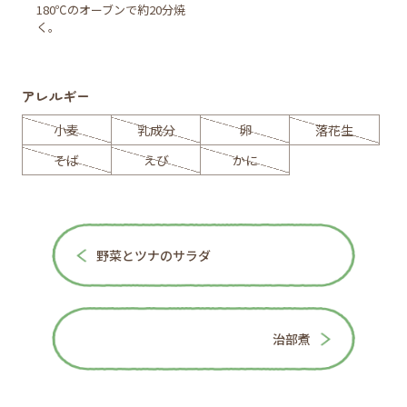
180℃のオーブンで約20分焼
く。
アレルギー
小麦
乳成分
卵
落花生
そば
えび
かに
野菜とツナのサラダ
治部煮