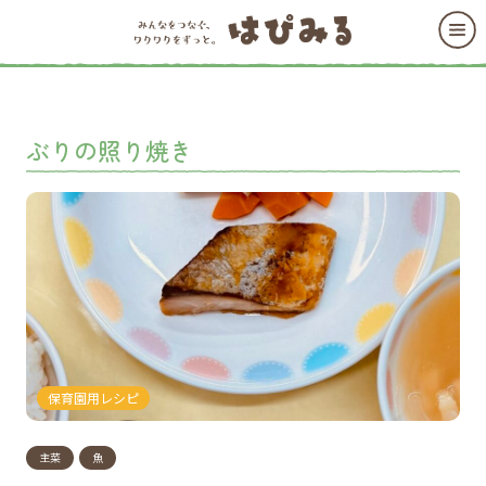
ぶりの照り焼き
保育園用レシピ
主菜
魚