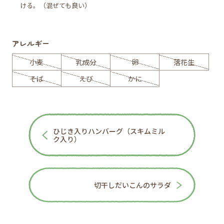
ける。（混ぜても良い）
アレルギー
小麦
乳成分
卵
落花生
そば
えび
かに
ひじき入りハンバーグ（スキムミル
ク入り）
切干しだいこんのサラダ