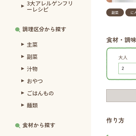
3大アレルゲンフリ
ーレシピ
副菜
に
調理区分から探す
食材・調
主菜
副菜
大人
汁物
おやつ
ごはんもの
麺類
作り方
食材から探す