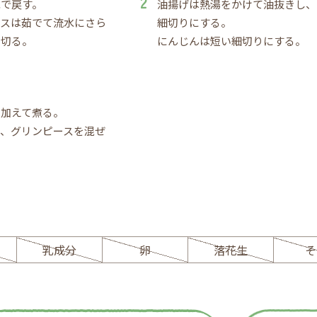
水で戻す。
油揚げは熱湯をかけて油抜きし、
ースは茹でて流水にさら
細切りにする。
を切る。
にんじんは短い細切りにする。
を加えて煮る。
て、グリンピースを混ぜ
。
ー
乳成分
卵
落花生
そ