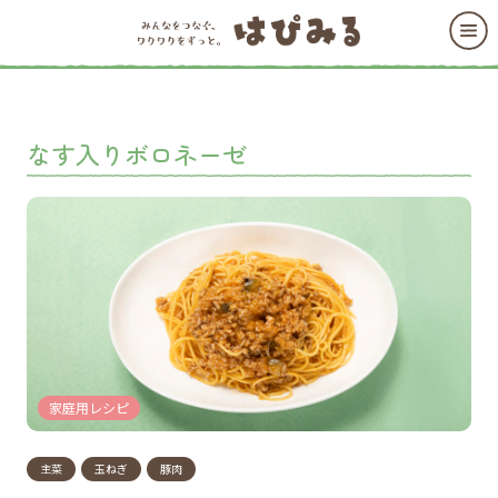
なす入りボロネーゼ
家庭用レシピ
主菜
玉ねぎ
豚肉