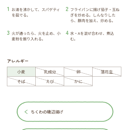
お湯を沸かして、スパゲティ
フライパンに揚げ茄子・玉ね
を茹でる。
ぎを炒める。しんなりした
ら、豚肉を加え、炒める。
火が通ったら、火を止め、小
水・Aを混ぜ合わせ、煮込
麦粉を振り入れる。
む。
アレルギー
小麦
乳成分
卵
落花生
そば
えび
かに
ちくわの磯辺揚げ