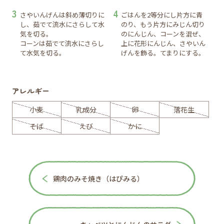
さやいんげんは斜め薄切りに
ごはんを2等分にし片方に青
し、茹でて流水にさらして水
のり、もう片方にみじん切り
気を切る。
のにんじん、コーンを混ぜ、
コーンは茹でて流水にさらし
上に花形にんじん、さやいん
て水気を切る。
げんを飾る。てまりにする。
アレルギー
小麦
乳成分
卵
落花生
そば
えび
かに
鶏肉のみそ焼き（はぴみる）