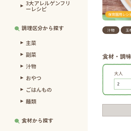
3大アレルゲンフリ
ーレシピ
保育園用レシ
調理区分から探す
汁物
玉
主菜
副菜
食材・調
汁物
大人
おやつ
ごはんもの
麺類
食材から探す