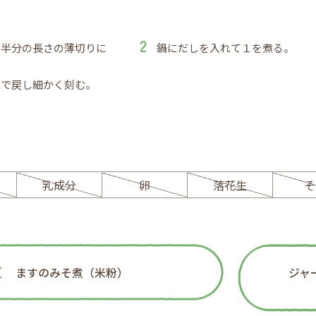
は半分の長さの薄切りに
鍋にだしを入れて１を煮る。
水で戻し細かく刻む。
ー
乳成分
卵
落花生
そ
ますのみそ煮（米粉）
ジャ