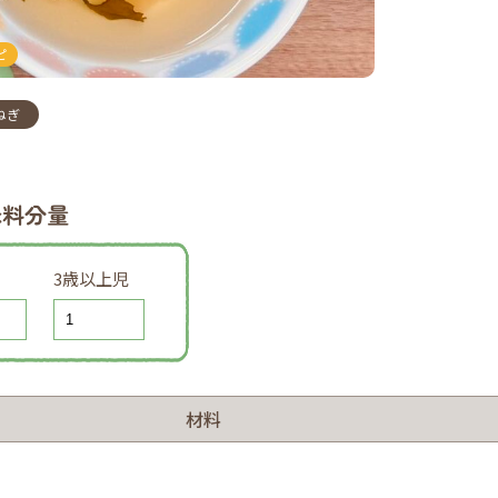
ピ
ねぎ
味料分量
3歳以上児
材料