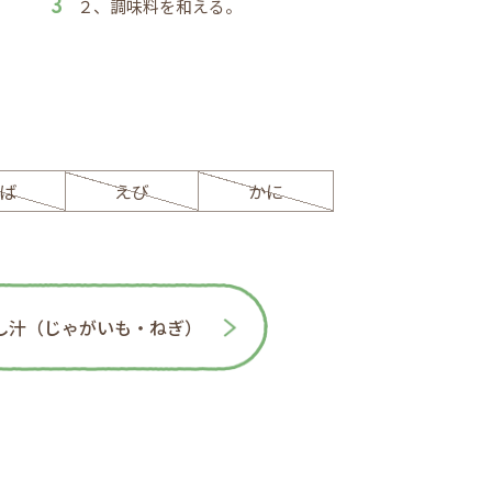
２、調味料を和える。
ば
えび
かに
し汁（じゃがいも・ねぎ）