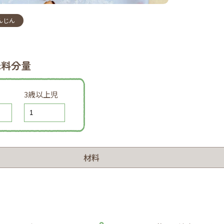
んじん
味料分量
3歳以上児
材料