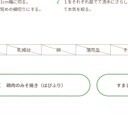
1cm幅に切る。
１をそれぞれ茹でて流水にさらし
は短めの細切りにする。
て水気を絞る。
ー
乳成分
卵
落花生
そ
鶏肉のみそ焼き（はぴふり）
すま