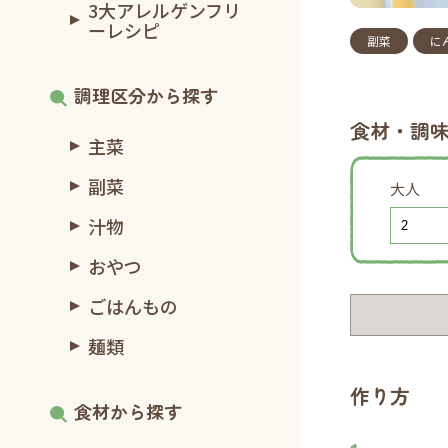
3大アレルゲンフリ
ーレシピ
副菜
に
調理区分から探す
食材・調
主菜
副菜
大人
汁物
おやつ
ごはんもの
麺類
作り方
食材から探す