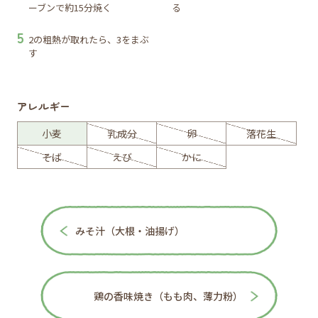
ーブンで約15分焼く
る
2の粗熱が取れたら、3をまぶ
す
アレルギー
小麦
乳成分
卵
落花生
そば
えび
かに
みそ汁（大根・油揚げ）
鶏の香味焼き（もも肉、薄力粉）