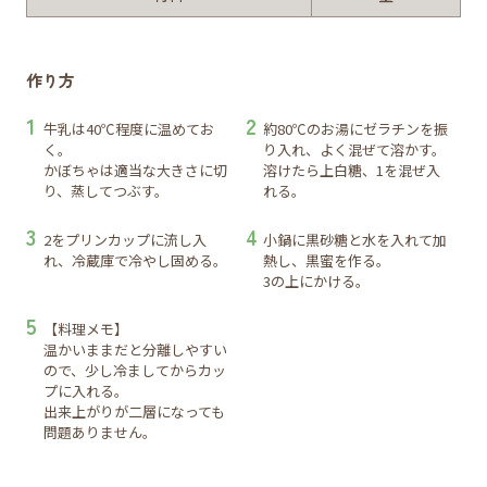
作り方
牛乳は40℃程度に温めてお
約80℃のお湯にゼラチンを振
く。
り入れ、よく混ぜて溶かす。
かぼちゃは適当な大きさに切
溶けたら上白糖、1を混ぜ入
り、蒸してつぶす。
れる。
2をプリンカップに流し入
小鍋に黒砂糖と水を入れて加
れ、冷蔵庫で冷やし固める。
熱し、黒蜜を作る。
3の上にかける。
【料理メモ】
温かいままだと分離しやすい
ので、少し冷ましてからカッ
プに入れる。
出来上がりが二層になっても
問題ありません。