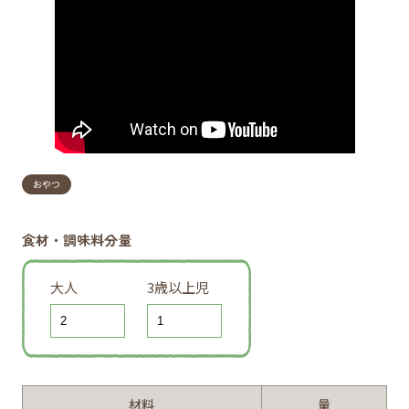
おやつ
食材・調味料分量
大人
3歳以上児
材料
量