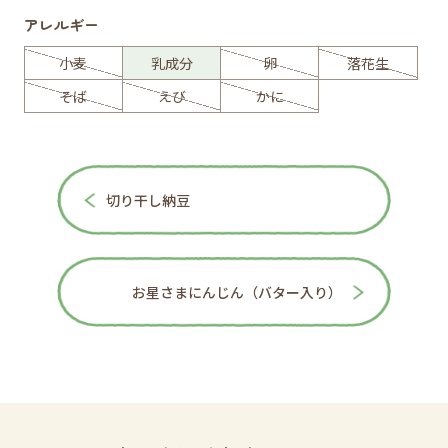
アレルギー
小麦
乳成分
卵
落花生
そば
えび
かに
切り干し納豆
お星さまにんじん（バター入り）