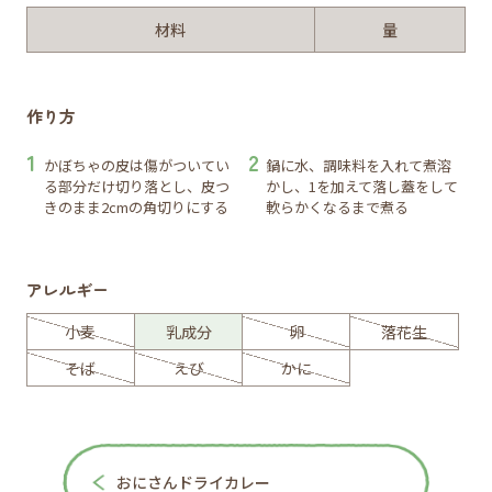
材料
量
作り方
かぼちゃの皮は傷がついてい
鍋に水、調味料を入れて煮溶
る部分だけ切り落とし、皮つ
かし、1を加えて落し蓋をして
きのまま2cmの角切りにする
軟らかくなるまで煮る
アレルギー
小麦
乳成分
卵
落花生
そば
えび
かに
おにさんドライカレー