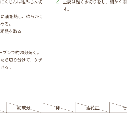
、にんじんは粗みじん切
豆腐は軽く水切りをし、細かく崩
。
す。
ンに油を熱し、軟らかく
炒める。
、粗熱を取る。
オーブンで約20分焼く。
ったら切り分けて、ケチ
かける。
ー
乳成分
卵
落花生
そ