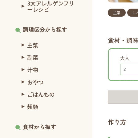
3大アレルゲンフリ
ーレシピ
主菜
に
調理区分から探す
食材・調
主菜
副菜
大人
汁物
おやつ
ごはんもの
麺類
作り方
食材から探す