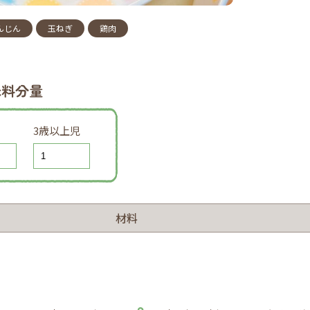
んじん
玉ねぎ
鶏肉
味料分量
3歳以上児
材料