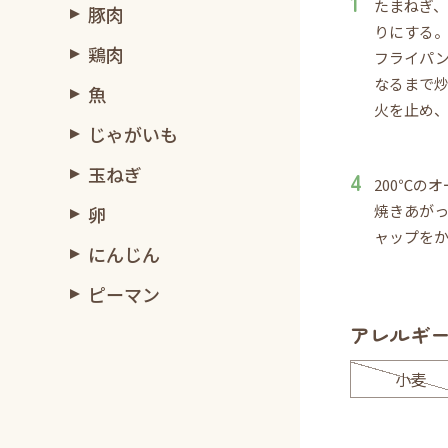
たまねぎ
豚肉
りにする
鶏肉
フライパ
なるまで
魚
火を止め
じゃがいも
玉ねぎ
200℃の
焼きあが
卵
ャップを
にんじん
ピーマン
アレルギ
小麦