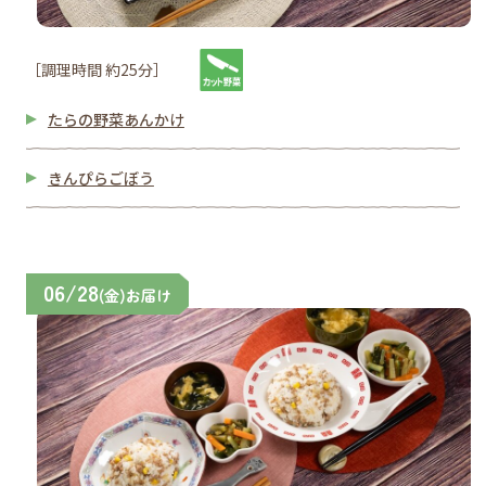
［調理時間 約25分］
たらの野菜あんかけ
きんぴらごぼう
06/28
(金)お届け