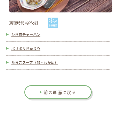
［調理時間 約25分］
ひき肉チャーハン
ポリポリきゅうり
たまごスープ（卵・わかめ）
前の画面に戻る