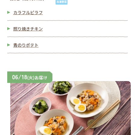
カラフルピラフ
照り焼きチキン
青のりポテト
06/18
(火)お届け