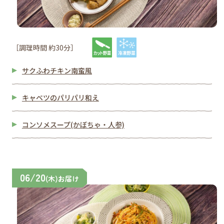
［調理時間 約30分］
サクふわチキン南蛮風
キャベツのパリパリ和え
コンソメスープ(かぼちゃ・人参)
06/20
(木)お届け