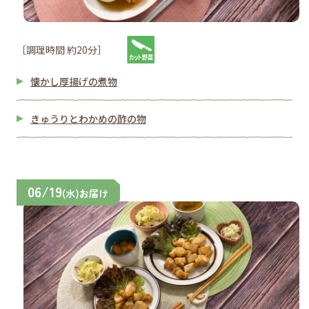
［調理時間 約20分］
懐かし厚揚げの煮物
きゅうりとわかめの酢の物
06/19
(水)お届け