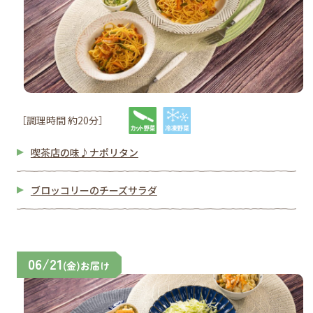
［調理時間 約20分］
喫茶店の味♪ナポリタン
ブロッコリーのチーズサラダ
06/21
(金)お届け